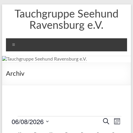
Zum
Tauchgruppe Seehund
Inhalt
springen
Ravensburg e.V.
Menü
Archiv
06/08/2026
Veranstaltungen
V
V
S
M
u
D
o
e
e
c