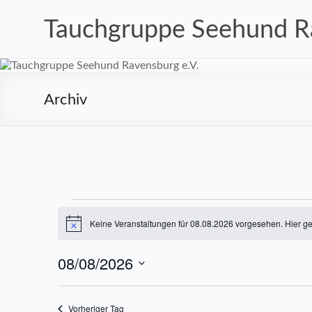
Zum
Inhalt
Tauchgruppe Seehund Ra
springen
Archiv
Veranstaltungen
Keine Veranstaltungen für 08.08.2026 vorgesehen. Hier g
H
für
i
n
08.08.2026
08/08/2026
w
e
D
i
s
a
Vorheriger Tag
t