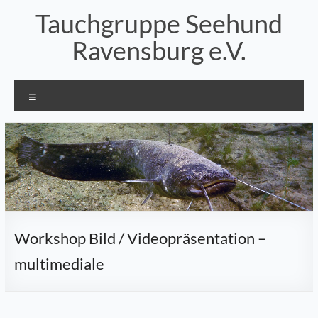
Zum
Tauchgruppe Seehund
Inhalt
springen
Ravensburg e.V.
Menü
Workshop Bild / Videopräsentation –
multimediale