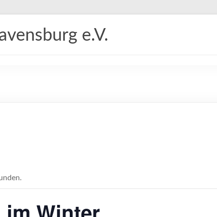
vensburg e.V.
funden.
 im Winter