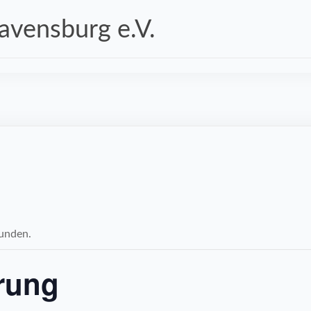
vensburg e.V.
funden.
rung