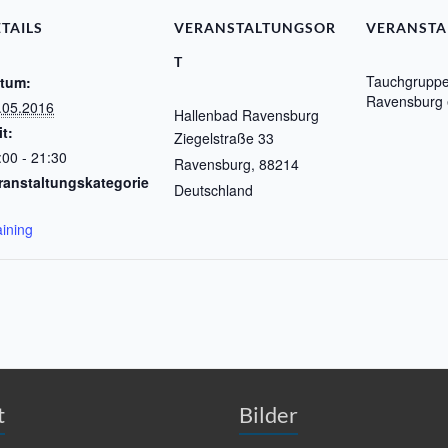
TAILS
VERANSTALTUNGSOR
VERANSTA
T
Tauchgrupp
tum:
Ravensburg 
.05.2016
Hallenbad Ravensburg
it:
Ziegelstraße 33
:00 - 21:30
Ravensburg
,
88214
ranstaltungskategorie
Deutschland
aining
n
t
Bilder