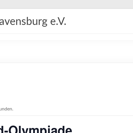
vensburg e.V.
funden.
d-Olympiade